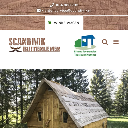
Ga
0164 820 233
naar
klantenservice@scandivik.nl
inhoud
WINKELWAGEN