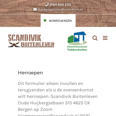
Ga
0164 820 233
naar
klantenservice@scandivik.nl
inhoud
WINKELWAGEN
Herroepen
Dit formulier alleen invullen en
terugzenden als u de overeenkomst
wilt herroepen: Scandivik Buitenleven
Oude Huijbergsebaan 315 4625 CK
Bergen op Zoom
klantenservice@scandivik.nl 0031