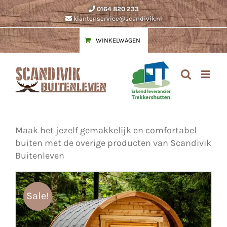
Ga
0164 820 233
naar
klantenservice@scandivik.nl
inhoud
WINKELWAGEN
Maak het jezelf gemakkelijk en comfortabel
buiten met de overige producten van Scandivik
Buitenleven
Sale!