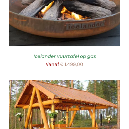
Icelander vuurtafel op gas
Vanaf
€
1.499,00