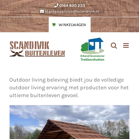
Ga
0164 820 233
naar
klantenservice@scandivik.nl
inhoud
WINKELWAGEN
Outdoor living beleving biedt jou de volledige
outdoor living ervaring met producten voor het
ultieme buitenleven gevoel.