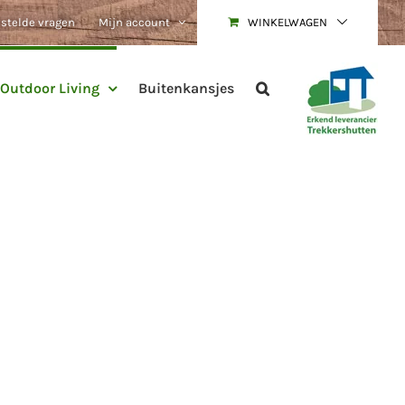
estelde vragen
Mijn account
WINKELWAGEN
Outdoor Living
Buitenkansjes