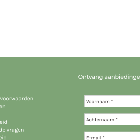
o
Ontvang aanbieding
 voorwaarden
en
eid
lde vragen
eid