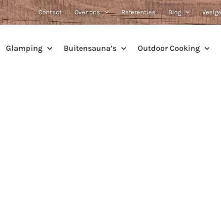
Contact
Over ons
Referenties
Blog
Veelg
Glamping
Buitensauna’s
Outdoor Cooking