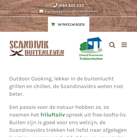
Ga
0164 820 233
naar
klantenservice@scandivik.nl
inhoud
WINKELWAGEN
Outdoor Cooking, lekker in de buitenlucht
grillen en chillen, de Scandinaviërs weten niet
beter.
Een passie voor de natuur hebben ze, ze
noemen het
friluftsliv
spreek uit free-loofts-liv.
Buiten zijn is goed voor ons welzijn, de
Scandinaviërs trekken het liefst naar afgelegen