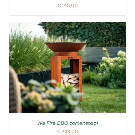
€
145,00
We Fire BBQ cortenstaal
€
749,00