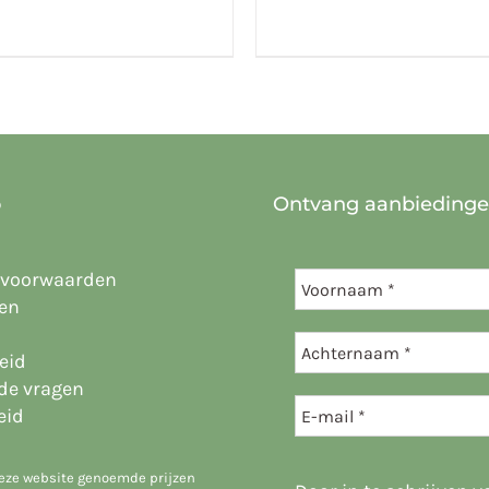
o
Ontvang aanbieding
 voorwaarden
en
eid
lde vragen
eid
deze website genoemde prijzen