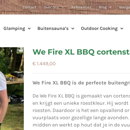
Contact
Over ons
Referenties
Blog
Veelg
Glamping
Buitensauna’s
Outdoor Cooking
We Fire XL BBQ cortenst
€
1.449,00
We Fire XL BBQ is de perfecte buitengril
De We Fire XL BBQ is gemaakt van cortenst
en krijgt een unieke roestkleur. Hij word
roesten. Daardoor is het een opvallend o
vuurplaats voor gezellige lange avonden. 
midden en werkt op hout dat je in de vu