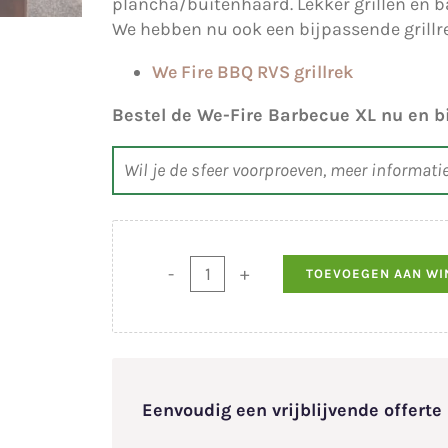
plancha/buitenhaard. Lekker grillen en b
We hebben nu ook een bijpassende grillr
We Fire BBQ RVS grillrek
Bestel de We-Fire Barbecue XL nu en bin
Wil je de sfeer voorproeven, meer informati
TOEVOEGEN AAN W
We
Fire
XL
BBQ
cortenstaal
aantal
Eenvoudig een vrijblijvende offert