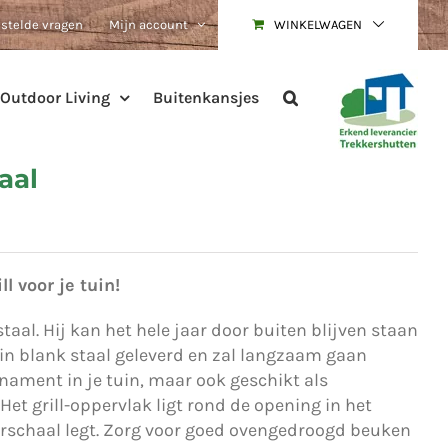
estelde vragen
Mijn account
WINKELWAGEN
Outdoor Living
Buitenkansjes
aal
l voor je tuin!
aal. Hij kan het hele jaar door buiten blijven staan
t in blank staal geleverd en zal langzaam gaan
rnament in je tuin, maar ook geschikt als
Het grill-oppervlak ligt rond de opening in het
urschaal legt. Zorg voor goed ovengedroogd beuken