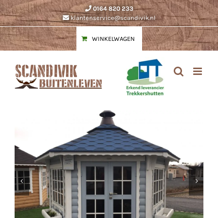
Ga
0164 820 233
naar
klantenservice@scandivik.nl
inhoud
WINKELWAGEN