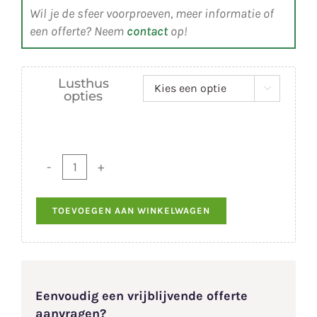
Wil je de sfeer voorproeven, meer informatie of
een offerte? Neem
contact
op!
Lusthus

opties
Lusthus
Paviljoen
Royal
TOEVOEGEN AAN WINKELWAGEN
Class
6,5
m²
aantal
Eenvoudig een vrijblijvende offerte
aanvragen?