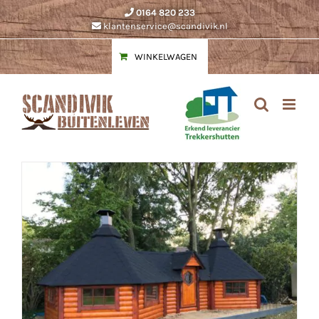
Ga
0164 820 233
naar
klantenservice@scandivik.nl
inhoud
WINKELWAGEN