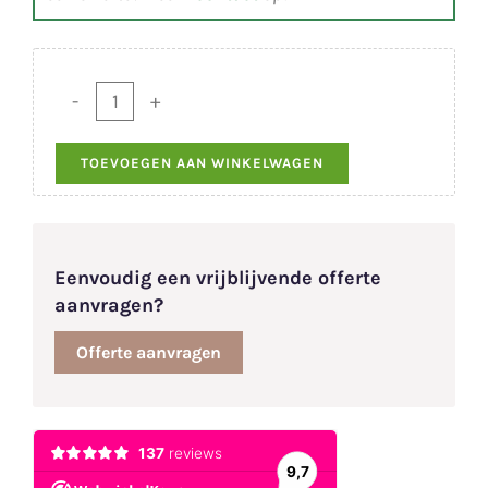
Geschakelde
Finse
TOEVOEGEN AAN WINKELWAGEN
Grillkota
2
x
9,2
m²
Eenvoudig een vrijblijvende offerte
aantal
aanvragen?
Offerte aanvragen