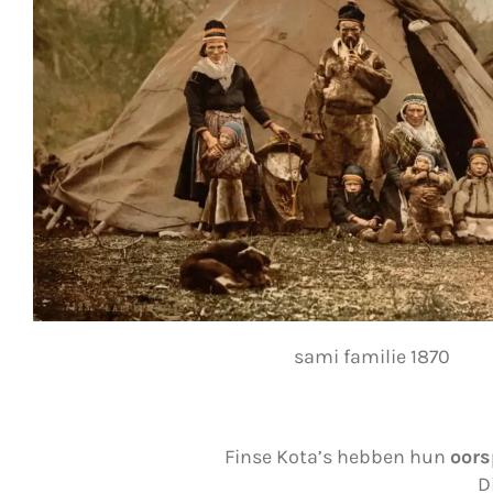
sami familie 1870
Finse Kota’s hebben hun
oors
D