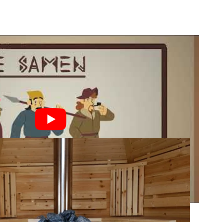
Hygge en Finse kotas
je het prachtige woord: “
Hygge
”
Scandinavisch woord voor gezelligheid, vrienden,
ilie en lekker eten en drinken.