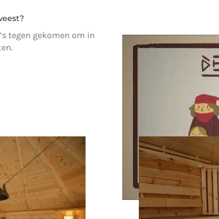
weest?
ta’s tegen gekomen om in
ten.
Ken 
Een niet te vertalen 
fam