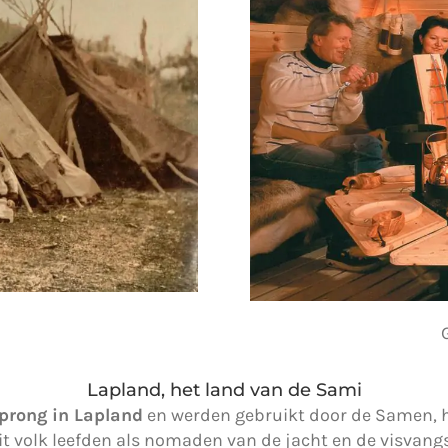
Lapland, het land van de Sami
prong in Lapland
en werden gebruikt door de Samen, he
it volk leefden als nomaden van de jacht en de visvangs