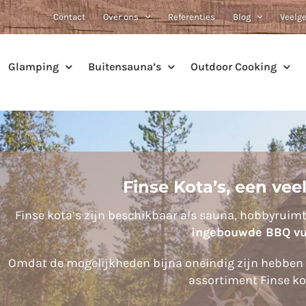
Contact
Over ons
Referenties
Blog
Veelg
Glamping
Buitensauna’s
Outdoor Cooking
Finse Kota’s, een veel
Finse kota’s zijn beschikbaar als sauna, hobbyruimte
ingebouwde BBQ vu
Omdat de mogelijkheden bijna oneindig zijn hebben w
assortiment Finse ko