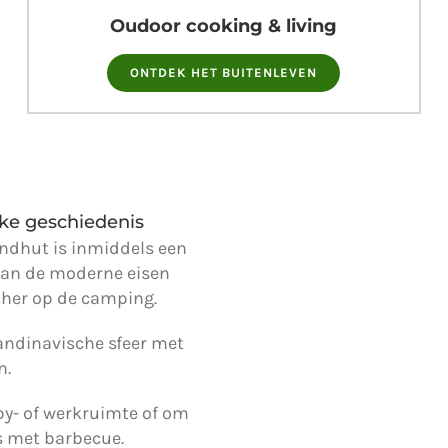
Oudoor cooking & living
ONTDEK HET BUITENLEVEN
jke geschiedenis
andhut is inmiddels een
aan de moderne eisen
tcher op de camping.
candinavische sfeer met
n.
by- of werkruimte of om
s met barbecue.