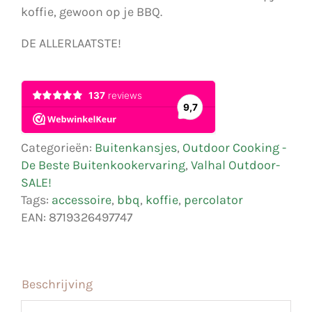
€ 43,50.
€ 37,50.
koffie, gewoon op je BBQ.
DE ALLERLAATSTE!
Categorieën:
Buitenkansjes
,
Outdoor Cooking -
De Beste Buitenkookervaring
,
Valhal Outdoor-
SALE!
Tags:
accessoire
,
bbq
,
koffie
,
percolator
EAN: 8719326497747
Beschrijving