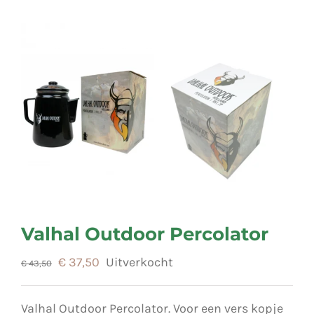
Valhal Outdoor Percolator
Oorspronkelijke
Huidige
€
37,50
Uitverkocht
€
43,50
prijs
prijs
was:
is:
Valhal Outdoor Percolator. Voor een vers kopje