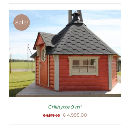
Sale!
Grillhytte 9 m²
Oorspronkelijke
Huidige
€
4.995,00
€
5.575,00
prijs
prijs
was:
is: