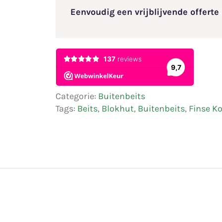
transparant
Eenvoudig een vrijblijvende offert
aantal
Categorie:
Buitenbeits
Tags:
Beits
,
Blokhut
,
Buitenbeits
,
Finse K