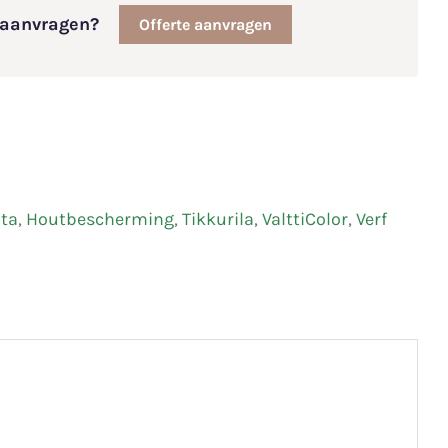
e aanvragen?
Offerte aanvragen
ota
,
Houtbescherming
,
Tikkurila
,
ValttiColor
,
Verf