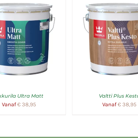
kkurila Ultra Matt
Valtti Plus Kest
Vanaf
€
38,95
Vanaf
€
38,95