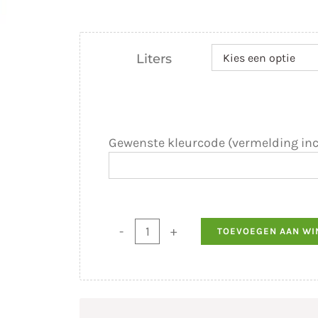
Liters
Gewenste kleurcode (vermelding inc
TOEVOEGEN AAN W
Tikkurila
Valtti
Color
-
semi