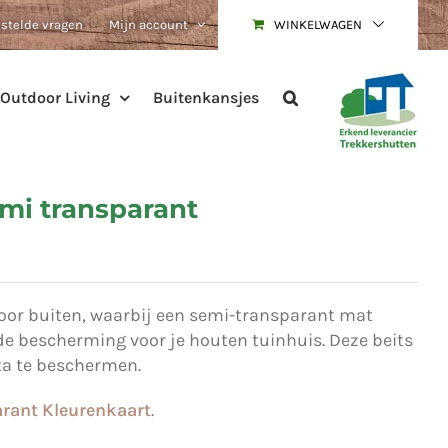
estelde vragen
Mijn account
WINKELWAGEN
Outdoor Living
Buitenkansjes
semi transparant
voor buiten, waarbij een semi-transparant mat
nde bescherming voor je houten tuinhuis. Deze beits
ta te beschermen.
rant Kleurenkaart
.