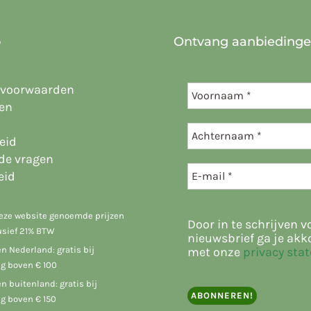
o
Ontvang aanbieding
 voorwaarden
en
eid
lde vragen
eid
deze website genoemde prijzen
Door in te schrijven v
lusief 21% BTW
nieuwsbrief ga je akk
n Nederland: gratis bij
met onze
privacy sta
g boven € 100
n buitenland: gratis bij
g boven € 150