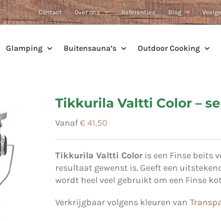
Contact
Over ons
Referenties
Blog
Veelg
Glamping
Buitensauna’s
Outdoor Cooking
Tikkurila Valtti Color – 
Vanaf
€
41,50
Tikkurila Valtti Color
is een Finse beits 
resultaat gewenst is. Geeft een uitsteke
wordt heel veel gebruikt om een Finse ko
Verkrijgbaar volgens kleuren van
Transpa