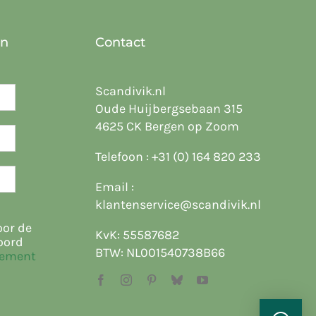
en
Contact
Scandivik.nl
Oude Huijbergsebaan 315
4625 CK Bergen op Zoom
Telefoon :
+31 (0) 164 820 233
Email :
klantenservice@scandivik.nl
oor de
KvK: 55587682
oord
BTW: NL001540738B66
tement