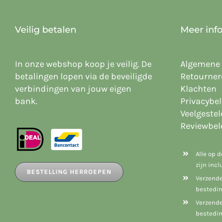
Veilig betalen
Meer inf
In onze webshop koop je veilig. De
Algemene
betalingen lopen via de beveiligde
Retourner
verbindingen van jouw eigen
Klachten
bank.
Privacybel
Veelgeste
Reviewbel
Alle op 
zijn inc
BESTELLING HERROEPEN
Verzende
bestedin
Verzende
bestedin