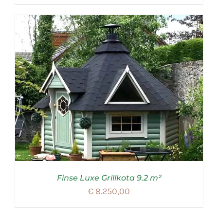
was:
is:
€ 5.575,00.
€ 4.995,00.
Finse Luxe Grillkota 9.2 m²
€
8.250,00