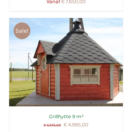
Vanaf
€
7.650,00
Sale!
Grillhytte 9 m²
Oorspronkelijke
Huidige
€
4.995,00
€
5.575,00
prijs
prijs