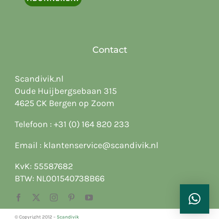
Contact
Scandivik.nl
Oude Huijbergsebaan 315
4625 CK Bergen op Zoom
Telefoon :
+31 (0) 164 820 233
Email :
klantenservice@scandivik.nl
KvK: 55587682
BTW: NL001540738B66
© Copyright 2012 –
Scandivik