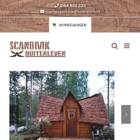
Ga
0164 820 233
naar
klantenservice@scandivik.nl
inhoud
WINKELWAGEN