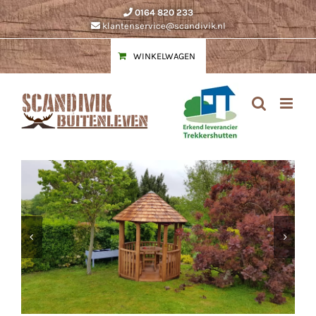
Ga
0164 820 233
naar
klantenservice@scandivik.nl
inhoud
WINKELWAGEN