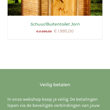
Schuur/Buitentoilet Jorn
Oorspronkelijke
Huidige
€
1.995,00
€
2.395,00
prijs
prijs
was:
is:
€ 2.395,00.
€ 1.995,00.
Veilig betalen
In onze webshop koop je veilig. De betalingen
lopen via de beveiligde verbindingen van jouw