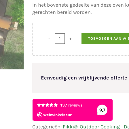
In het bovenste gedeelte van deze oven k
gerechten bereid worden.
TOEVOEGEN AAN W
Fikki®
Pizza
Steen
30
x
30
Eenvoudig een vrijblijvende offert
x
3
cm
aantal
Categorieën:
Fikki®
,
Outdoor Cooking - D