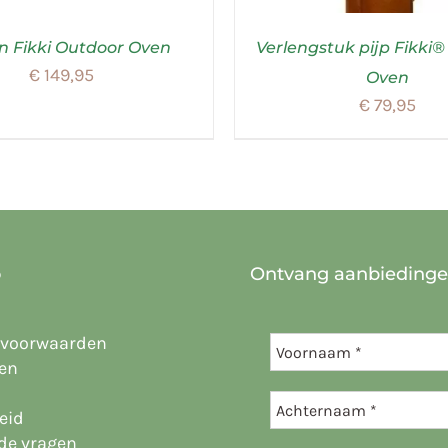
n Fikki Outdoor Oven
Verlengstuk pijp Fikki
€
149,95
Oven
€
79,95
o
Ontvang aanbieding
 voorwaarden
en
eid
lde vragen