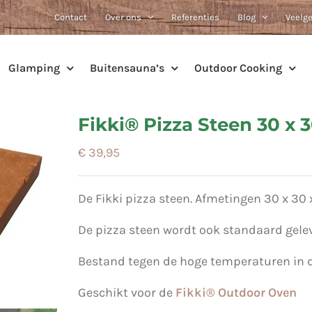
Contact
Over ons
Referenties
Blog
Veelg
Glamping
Buitensauna’s
Outdoor Cooking
Fikki® Pizza Steen 30 x 
€
39,95
De Fikki pizza steen. Afmetingen 30 x 30 
De pizza steen wordt ook standaard gelev
Bestand tegen de hoge temperaturen in d
Geschikt voor de
Fikki® Outdoor Oven