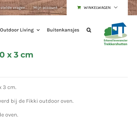
estelde vragen
Mijn account
WINKELWAGEN
Outdoor Living
Buitenkansjes
30 x 3 cm
x 3 cm.
erd bij de Fikki outdoor oven.
e oven.