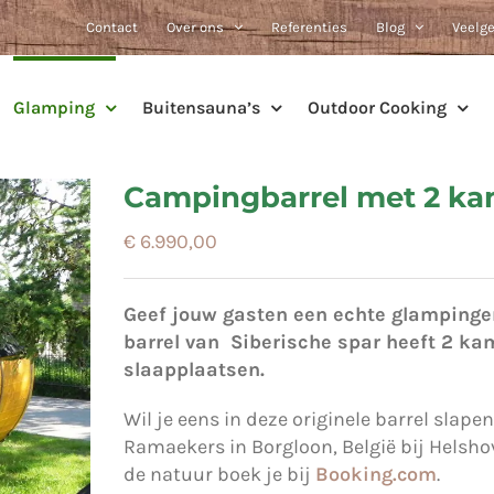
Contact
Over ons
Referenties
Blog
Veelg
Glamping
Buitensauna’s
Outdoor Cooking
Campingbarrel met 2 ka
€
6.990,00
Geef jouw gasten een echte glampinger
barrel van Siberische spar heeft 2 kam
slaapplaatsen.
Wil je eens in deze originele barrel slape
Ramaekers in Borgloon, België bij Helsho
de natuur boek je bij
Booking.com
.