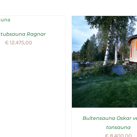
ttubsauna Ragnar
€
12.475,00
Buitensauna Oskar ve
tonsauna
€
8.400,00