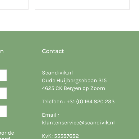
en
Contact
Scandivik.nl
Oude Huijbergsebaan 315
4625 CK Bergen op Zoom
Telefoon :
+31 (0) 164 820 233
Email :
klantenservice@scandivik.nl
oor de
KvK: 55587682
oord