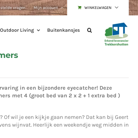
estelde vragen
Mijn account
WINKELWAGEN
Outdoor Living
Buitenkansjes
mers
varing in een bijzondere eyecatcher! Deze
ers met 4 (groot bed van 2 x 2 + 1 extra bed )
n? Of wil je een kijkje gaan nemen? Dat kan bij Geert
vens wijnvat. Heerlijk een weekendje weg midden in