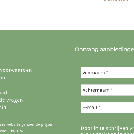
o
Ontvang aanbieding
 voorwaarden
en
eid
lde vragen
eid
deze website genoemde prijzen
Door in te schrijven v
lusief 21% BTW
nieuwsbrief ga je akk