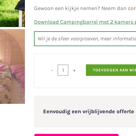
Gewoon een kijkje nemen? Neem dan
con
Download Campingbarrel met 2 kamers p
Wil je de sfeer voorproeven, meer informati
TOEVOEGEN AAN W
Campingbarrel
met
2
kamers
aantal
Eenvoudig een vrijblijvende offert