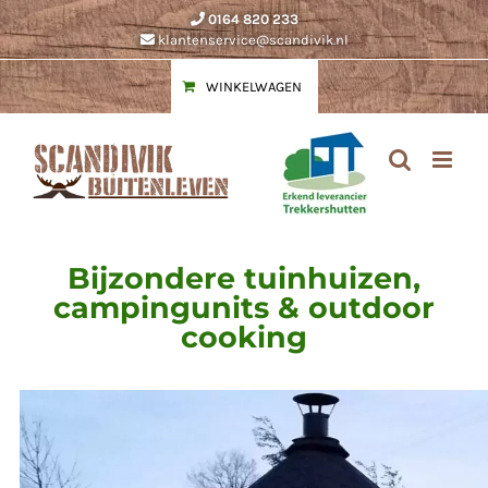
Ga
0164 820 233
naar
klantenservice@scandivik.nl
inhoud
WINKELWAGEN
Bijzondere tuinhuizen,
campingunits & outdoor
cooking