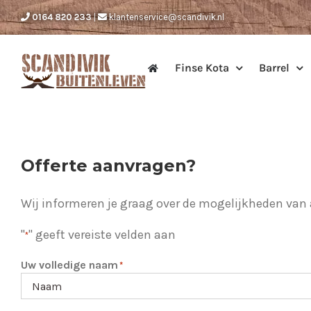
Ga
0164 820 233
|
klantenservice@scandivik.nl
naar
inhoud
Finse Kota
Barrel
Offerte aanvragen?
Wij informeren je graag over de mogelijkheden van a
"
" geeft vereiste velden aan
*
Uw volledige naam
*