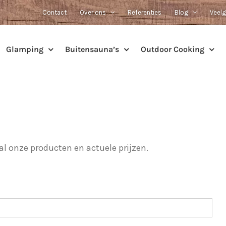
Contact
Over ons
Referenties
Blog
Veelg
Glamping
Buitensauna’s
Outdoor Cooking
l onze producten en actuele prijzen.