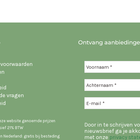
o
Ontvang aanbieding
 voorwaarden
en
eid
lde vragen
eid
deze website genoemde prijzen
Door in te schrijven vo
usief 21% BTW
nieuwsbrief ga je akk
n Nederland: gratis bij besteding
met onze
privacy sta