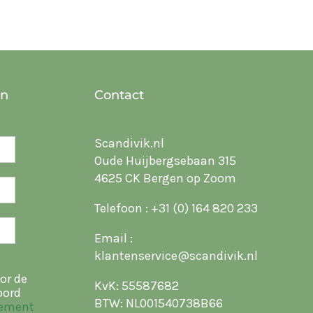
en
Contact
Scandivik.nl
Oude Huijbergsebaan 315
4625 CK Bergen op Zoom
Telefoon :
+31 (0) 164 820 233
Email :
klantenservice@scandivik.nl
or de
KvK: 55587682
oord
BTW: NL001540738B66
tement