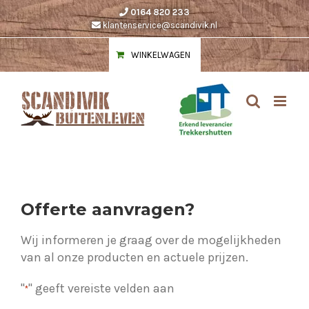
Ga
0164 820 233
naar
klantenservice@scandivik.nl
inhoud
WINKELWAGEN
Offerte aanvragen?
Wij informeren je graag over de mogelijkheden
van al onze producten en actuele prijzen.
"
" geeft vereiste velden aan
*