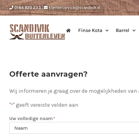
Ga
0164 820 233
|
klantenservice@scandivik.nl
naar
inhoud
Finse Kota
Barrel
Offerte aanvragen?
Wij informeren je graag over de mogelijkheden van a
"
" geeft vereiste velden aan
*
Uw volledige naam
*