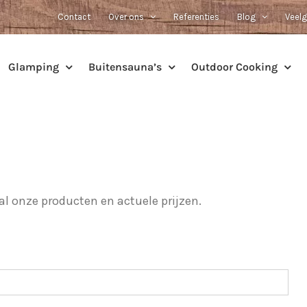
Contact
Over ons
Referenties
Blog
Veelg
Glamping
Buitensauna’s
Outdoor Cooking
l onze producten en actuele prijzen.