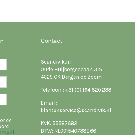
en
Contact
Scandivik.nl
Oude Huijbergsebaan 315
4625 CK Bergen op Zoom
Telefoon :
+31 (0) 164 820 233
Email :
klantenservice@scandivik.nl
or de
KvK: 55587682
oord
BTW: NL001540738B66
tement