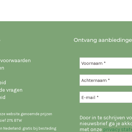
o
Ontvang aanbieding
 voorwaarden
en
eid
lde vragen
eid
deze website genoemde prijzen
Door in te schrijven vo
usief 21% BTW
nieuwsbrief ga je akk
n Nederland: gratis bij besteding
met onze
privacy sta