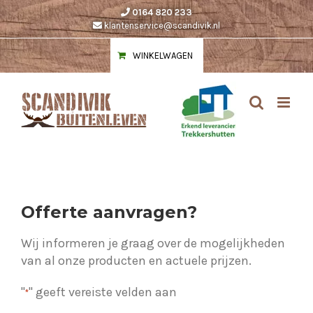
Ga
0164 820 233
naar
klantenservice@scandivik.nl
inhoud
WINKELWAGEN
Offerte aanvragen?
Wij informeren je graag over de mogelijkheden
van al onze producten en actuele prijzen.
"
" geeft vereiste velden aan
*