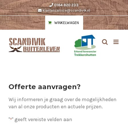
Ga
0164 820 233
naar
klantenservice@scandivik.nl
inhoud
WINKELWAGEN
Offerte aanvragen?
Wij informeren je graag over de mogelijkheden
van al onze producten en actuele prijzen.
"
" geeft vereiste velden aan
*