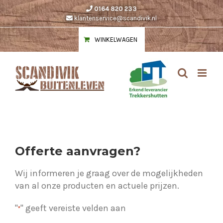
Ga
0164 820 233
naar
klantenservice@scandivik.nl
inhoud
WINKELWAGEN
Offerte aanvragen?
Wij informeren je graag over de mogelijkheden
van al onze producten en actuele prijzen.
"
" geeft vereiste velden aan
*